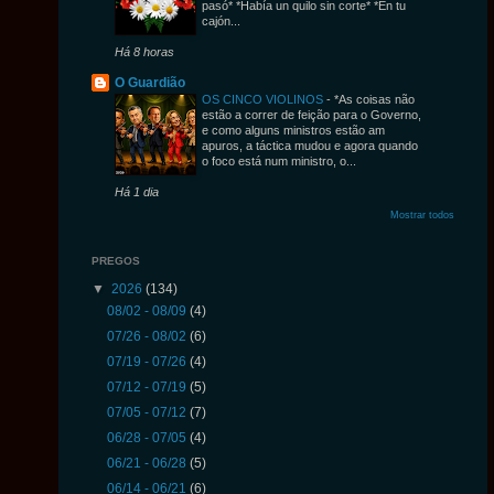
pasó* *Había un quilo sin corte* *En tu
cajón...
Há 8 horas
O Guardião
OS CINCO VIOLINOS
-
*As coisas não
estão a correr de feição para o Governo,
e como alguns ministros estão am
apuros, a táctica mudou e agora quando
o foco está num ministro, o...
Há 1 dia
Mostrar todos
PREGOS
▼
2026
(134)
08/02 - 08/09
(4)
07/26 - 08/02
(6)
07/19 - 07/26
(4)
07/12 - 07/19
(5)
07/05 - 07/12
(7)
06/28 - 07/05
(4)
06/21 - 06/28
(5)
06/14 - 06/21
(6)