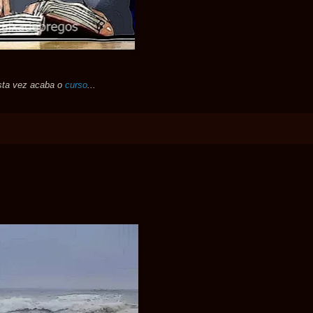
sta vez acaba o
curso
...