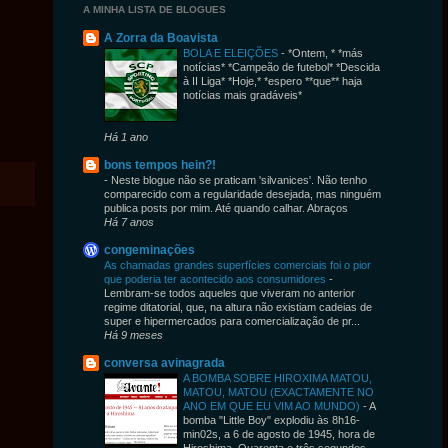
A MINHA LISTA DE BLOGUES
A Zorra da Boavista
BOLA E ELEIÇÕES
-
*Ontem, * *más
notícias* *Campeão de futebol* *Descida
à II Liga* *Hoje,* *espero **que** haja
notícias mais gradáveis*
Há 1 ano
bons tempos hein?!
-
Neste blogue não se praticam 'silvanices'. Não tenho
comparecido com a regularidade desejada, mas ninguém
publica posts por mim. Até quando calhar. Abraços
Há 7 anos
congeminações
As chamadas grandes superfícies comerciais foi o pior
que poderia ter acontecido aos consumidores
-
Lembram-se todos aqueles que viveram no anterior
regime ditatorial, que, na altura não existiam cadeias de
super e hipermercados para comercialização de pr...
Há 9 meses
conversa avinagrada
A BOMBA SOBRE HIROXIMA MATOU,
MATOU, MATOU (EXACTAMENTE NO
ANO EM QUE EU VIM AO MUNDO)
-
A
bomba "Little Boy" ex­plodiu às 8h16­
min02s, a 6 de agosto de 1945, hora de