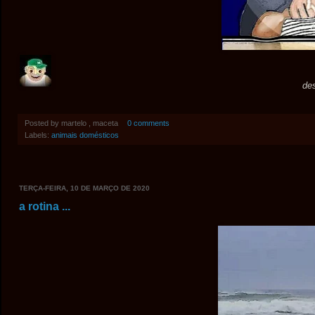
de
Posted by
martelo , maceta
0 comments
Labels:
animais domésticos
TERÇA-FEIRA, 10 DE MARÇO DE 2020
a rotina ...