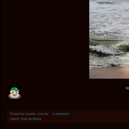
t
Posted by
martelo , maceta
1 comments
Labels:
fruta da época