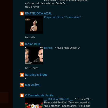
Hi­roshima. Qua­renta e três se­gundos
após ter sido lan­çada do *Enola G...
Há 13 horas
EMATEJOCA AZUL
Porgy and Bess: “Summertime”
-
Há 1 dia
facias.klub
fashion
-
* muito mais Diogo...*
Há 18 anos
heretico's Blogs
-
Mar Arável
-
O Cantinho da Janita
__ MUSICALIDADES __
-
* Rosalía* *La
Rumba del Perdón* *Tú y tu compadre*
*De corazón* *Inseparables* *Pero algo