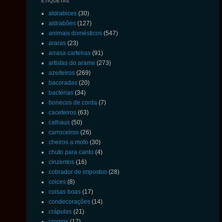
ETIQUETAS
aldrabices
(30)
aldrabões
(127)
animais domésticos
(547)
araras
(23)
arrasa carteiras
(91)
artistas do arame
(273)
azeiteiros
(269)
bacoradas
(20)
bactérias
(34)
bonecos de corda
(7)
caceteiros
(63)
calhaus
(50)
carroceiros
(26)
cheiros a mofo
(30)
chuto para canto
(4)
cinzentos
(16)
cobrador de impostos
(28)
coices
(8)
coisas boas
(17)
condecorações
(14)
crápulas
(21)
cromos
(17)