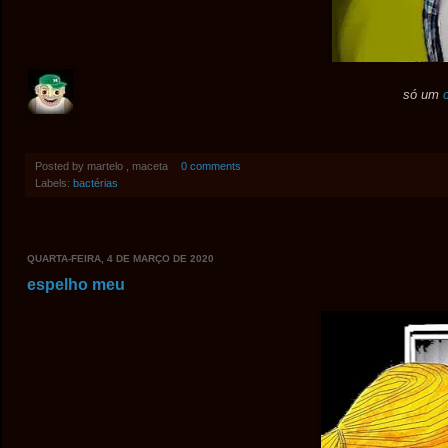
só um
Posted by
martelo , maceta
0 comments
Labels:
bactérias
QUARTA-FEIRA, 4 DE MARÇO DE 2020
espelho meu